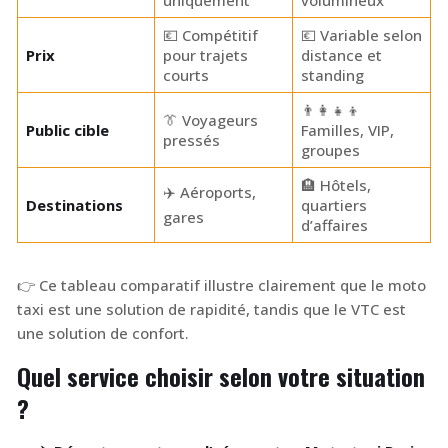
uniquement
volumineux
💶 Compétitif
💶 Variable selon
Prix
pour trajets
distance et
courts
standing
👨‍👩‍👧‍👦
👔 Voyageurs
Public cible
Familles, VIP,
pressés
groupes
🏨 Hôtels,
✈️ Aéroports,
Destinations
quartiers
gares
d’affaires
👉 Ce tableau comparatif illustre clairement que le moto
taxi est une solution de rapidité, tandis que le VTC est
une solution de confort.
Quel service choisir selon votre situation
?