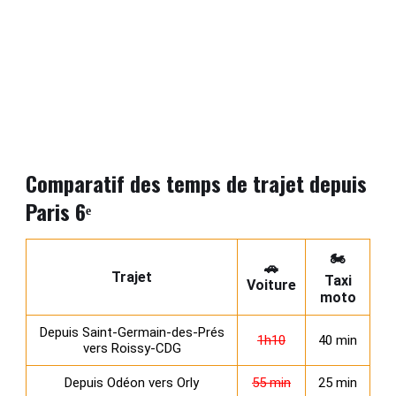
Comparatif des temps de trajet depuis
Paris 6ᵉ
🏍️
🚗
Trajet
Taxi
Voiture
moto
Depuis Saint‑Germain‑des‑Prés
1h10
40 min
vers Roissy‑CDG
Depuis Odéon vers Orly
55 min
25 min