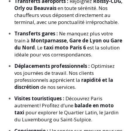
Transferts aéroports :
Rejoignez
Roissy-CDG,
Orly ou Beauvais
en toute sérénité. Nos
chauffeurs vous déposent directement au
terminal, avec une ponctualité irréprochable.
Transferts gares :
Ne manquez plus votre
train à
Montparnasse, Gare de Lyon ou Gare
du Nord
. Le
taxi moto Paris 6
est la solution
idéale pour vos correspondances.
Déplacements professionnels :
Optimisez
vos journées de travail. Nos clients
professionnels apprécient la
rapidité et la
discrétion
de nos services.
Visites touristiques :
Découvrez Paris
autrement ! Profitez d’une
balade en moto
taxi
pour explorer le Quartier Latin, le Jardin
du Luxembourg ou Saint-Sulpice.
Conciergerie :
Un service sur-mesure pour vos