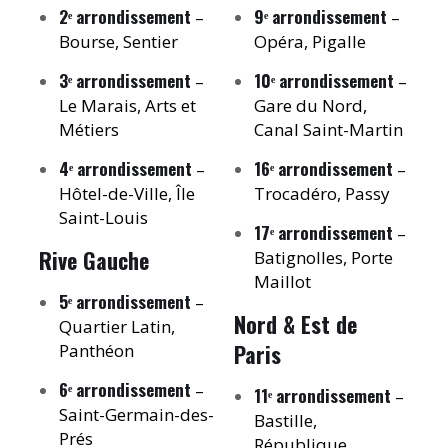
2ᵉ arrondissement
9ᵉ arrondissement
–
–
Bourse, Sentier
Opéra, Pigalle
3ᵉ arrondissement
10ᵉ arrondissement
–
–
Le Marais, Arts et
Gare du Nord,
Métiers
Canal Saint-Martin
4ᵉ arrondissement
16ᵉ arrondissement
–
–
Hôtel-de-Ville, Île
Trocadéro, Passy
Saint-Louis
17ᵉ arrondissement
–
Rive Gauche
Batignolles, Porte
Maillot
5ᵉ arrondissement
–
Nord & Est de
Quartier Latin,
Paris
Panthéon
6ᵉ arrondissement
–
11ᵉ arrondissement
–
Saint-Germain-des-
Bastille,
Prés
République