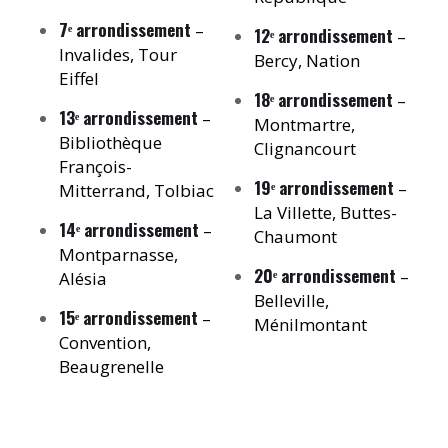
7ᵉ arrondissement
–
12ᵉ arrondissement
–
Invalides, Tour
Bercy, Nation
Eiffel
18ᵉ arrondissement
–
13ᵉ arrondissement
–
Montmartre,
Bibliothèque
Clignancourt
François-
19ᵉ arrondissement
–
Mitterrand, Tolbiac
La Villette, Buttes-
14ᵉ arrondissement
–
Chaumont
Montparnasse,
20ᵉ arrondissement
–
Alésia
Belleville,
15ᵉ arrondissement
–
Ménilmontant
Convention,
Beaugrenelle